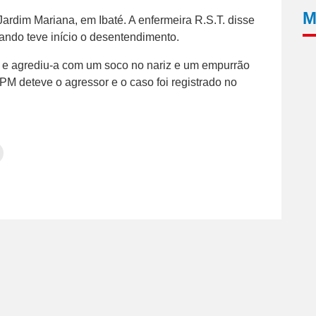
M
Jardim Mariana, em Ibaté. A enfermeira R.S.T. disse
uando teve início o desentendimento.
a e agrediu-a com um soco no nariz e um empurrão
PM deteve o agressor e o caso foi registrado no
Clique
para
tilhar
imprimir(abre
em
e
am(abre
nova
janela)