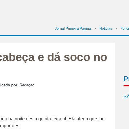
Jornal Primeira Página
>
Notícias
>
Políc
cabeça e dá soco no
P
icado por:
Redação
SÃ
 na noite desta quinta-feira, 4. Ela alega que, por
empurrões.