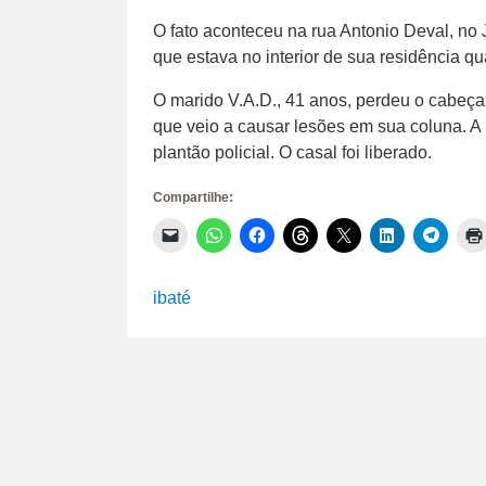
O fato aconteceu na rua Antonio Deval, no 
que estava no interior de sua residência q
O marido V.A.D., 41 anos, perdeu o cabeç
que veio a causar lesões em sua coluna. A 
plantão policial. O casal foi liberado.
Compartilhe:
Clique
Clique
Clique
Clique
Clique
Clique
Clique
para
para
para
para
para
para
para
enviar
compartilhar
compartilhar
compartilhar
compartilhar
compartilhar
compar
um
no
no
no
no
no
no
link
WhatsApp(abre
Facebook(abre
Threads(abre
X(abre
LinkedIn(abr
Telegr
ibaté
por
em
em
em
em
em
em
e-
nova
nova
nova
nova
nova
nova
mail
janela)
janela)
janela)
janela)
janela)
janela)
para
um
amigo(abre
em
nova
janela)