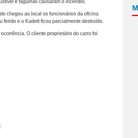
ustível e fagulhas causaram o incêndio.
M
o chegou ao local os funcionários da oficina
erido e o Kadett ficou parcialmente destruído.
ocorrência. O cliente proprietário do carro foi
Clique
para
tilhar
imprimir(abre
em