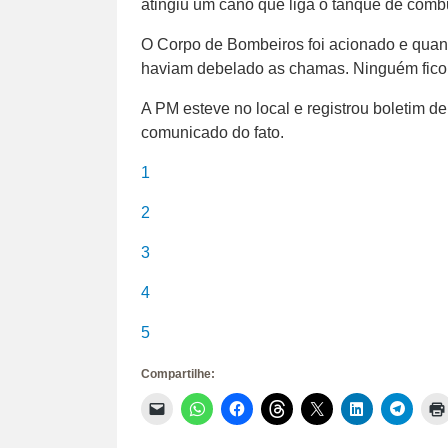
atingiu um cano que liga o tanque de comb
O Corpo de Bombeiros foi acionado e quand
haviam debelado as chamas. Ninguém ficou f
A PM esteve no local e registrou boletim de 
comunicado do fato.
1
2
3
4
5
Compartilhe:
Clique
Clique
Clique
Clique
Clique
Clique
Clique
para
para
para
para
para
para
para
enviar
compartilhar
compartilhar
compartilhar
compartilhar
compartilhar
compar
um
no
no
no
no
no
no