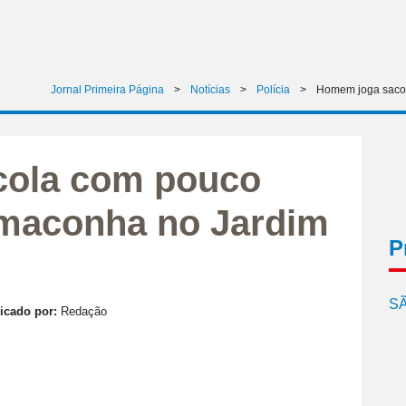
Jornal Primeira Página
>
Notícias
>
Polícia
>
Homem joga saco
cola com pouco
 maconha no Jardim
P
SÃ
icado por:
Redação