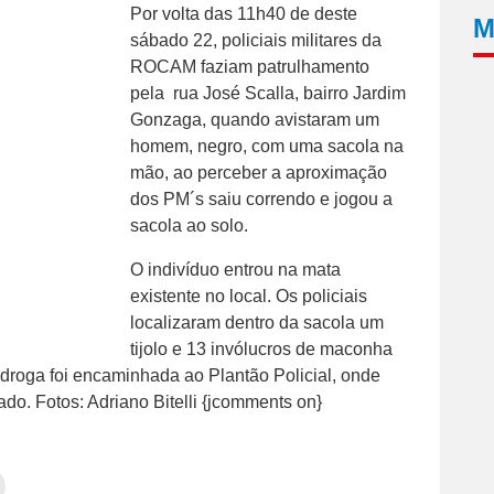
Por volta das 11h40 de deste
M
sábado 22, policiais militares da
ROCAM faziam patrulhamento
pela rua José Scalla, bairro Jardim
Gonzaga, quando avistaram um
homem, negro, com uma sacola na
mão, ao perceber a aproximação
dos PM´s saiu correndo e jogou a
sacola ao solo.
O indivíduo entrou na mata
existente no local. Os policiais
localizaram dentro da sacola um
tijolo e 13 invólucros de maconha
roga foi encaminhada ao Plantão Policial, onde
do. Fotos: Adriano Bitelli {jcomments on}
Clique