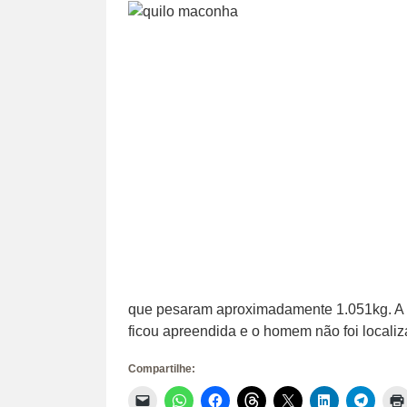
que pesaram aproximadamente 1.051kg. A d
ficou apreendida e o homem não foi localiza
Compartilhe:
Clique
Clique
Clique
Clique
Clique
Clique
Clique