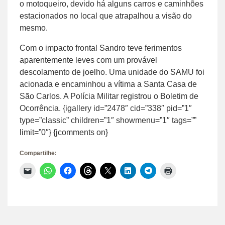
o motoqueiro, devido há alguns carros e caminhões
estacionados no local que atrapalhou a visão do
mesmo.
Com o impacto frontal Sandro teve ferimentos
aparentemente leves com um provável
descolamento de joelho. Uma unidade do SAMU foi
acionada e encaminhou a vítima a Santa Casa de
São Carlos. A Polícia Militar registrou o Boletim de
Ocorrência. {igallery id=”2478″ cid=”338″ pid=”1″
type=”classic” children=”1″ showmenu=”1″ tags=””
limit=”0″} {jcomments on}
Compartilhe:
Clique
Clique
Clique
Clique
Clique
Clique
Clique
Clique
para
para
para
para
para
para
para
para
enviar
compartilhar
compartilhar
compartilhar
compartilhar
compartilhar
compartilhar
imprimir(abre
um
no
no
no
no
no
no
em
link
WhatsApp(abre
Facebook(abre
Threads(abre
X(abre
LinkedIn(abre
Telegram(abre
nova
por
em
em
em
em
em
em
janela)
e-
nova
nova
nova
nova
nova
nova
mail
janela)
janela)
janela)
janela)
janela)
janela)
para