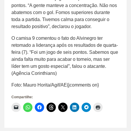
pontos. “A gente manteve a concentração. Não nos
abatemos com o gol. Fomos superiores durante
toda a partida. Tivemos calma para conseguir o
resultado positivo”, declarou o jogador.
O camisa 9 comentou o fato do Alvinegro ter
retomado a liderança após os resultados de quarta-
feira (7). “Foi um jogo de seis pontos. Sabemos que
ainda falta muito para acabar o torneio, mas ser
líder tem um gosto especial”, falou o atacante.
(Agência Corinthians)
Foto: Mauro Horita/Agif/AE{jcomments on}
Compartilhe:
Clique
Clique
Clique
Clique
Clique
Clique
Clique
Clique
para
para
para
para
para
para
para
para
enviar
compartilhar
compartilhar
compartilhar
compartilhar
compartilhar
compartilhar
imprimir(abre
um
no
no
no
no
no
no
em
link
WhatsApp(abre
Facebook(abre
Threads(abre
X(abre
LinkedIn(abre
Telegram(abre
nova
por
em
em
em
em
em
em
janela)
e-
nova
nova
nova
nova
nova
nova