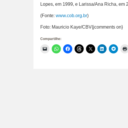
Lopes, em 1999, e Larissa/Ana Richa, em 
(Fonte:
www.cob.org.br
)
Foto: Mauricio Kaye/CBV{jcomments on}
Compartilhe:
Clique
Clique
Clique
Clique
Clique
Clique
Clique
para
para
para
para
para
para
para
enviar
compartilhar
compartilhar
compartilhar
compartilhar
compartilhar
compar
um
no
no
no
no
no
no
link
WhatsApp(abre
Facebook(abre
Threads(abre
X(abre
LinkedIn(abr
Telegr
por
em
em
em
em
em
em
e-
nova
nova
nova
nova
nova
nova
mail
janela)
janela)
janela)
janela)
janela)
janela)
para
um
amigo(abre
em
nova
janela)