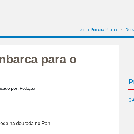
Jornal Primeira Página
>
Notíc
embarca para o
P
icado por:
Redação
SÃ