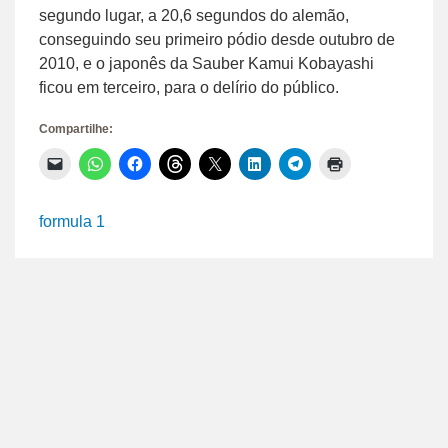
segundo lugar, a 20,6 segundos do alemão,
conseguindo seu primeiro pódio desde outubro de
2010, e o japonês da Sauber Kamui Kobayashi
ficou em terceiro, para o delírio do público.
Compartilhe:
Clique
Clique
Clique
Clique
Clique
Clique
Clique
Clique
para
para
para
para
para
para
para
para
enviar
compartilhar
compartilhar
compartilhar
compartilhar
compartilhar
compartilhar
imprimir(abre
um
no
no
no
no
no
no
em
link
WhatsApp(abre
Facebook(abre
Threads(abre
X(abre
LinkedIn(abre
Telegram(abre
nova
formula 1
por
em
em
em
em
em
em
janela)
e-
nova
nova
nova
nova
nova
nova
mail
janela)
janela)
janela)
janela)
janela)
janela)
para
um
amigo(abre
em
nova
janela)