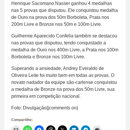
Henrique Sacomano Nasser ganhou 4 medalhas
nas 5 provas que disputou. Ele conquistou medalha
de Ouro na prova dos 50m Borboleta, Prata nos
200m Livre e Bronze nos 50m e 100m Livre.
Guilherme Aparecido Confella também se destacou
nas provas que disputou, tendo conquistado a
medalha de Ouro nos 400m Livre, a Prata nos 100m
Borboleta e Bronze nos 100m Livre.
Superando a ansiedade, Andrey Everaldo de
Oliveira Leite foi muito bem em todas as provas. O
novato nadador da equipe são-carlense conquistou
a medalha de Bronze na prova dos 50m Livre, sua
primeira em competição nacional.
Foto: Divulgação{jcomments on}
Compartilhe:
Clique
Clique
Clique
Clique
Clique
Clique
Clique
Clique