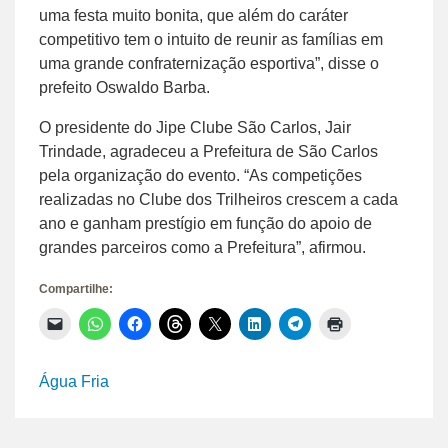
uma festa muito bonita, que além do caráter
competitivo tem o intuito de reunir as famílias em
uma grande confraternização esportiva”, disse o
prefeito Oswaldo Barba.
O presidente do Jipe Clube São Carlos, Jair
Trindade, agradeceu a Prefeitura de São Carlos
pela organização do evento. “As competições
realizadas no Clube dos Trilheiros crescem a cada
ano e ganham prestígio em função do apoio de
grandes parceiros como a Prefeitura”, afirmou.
Compartilhe:
Clique
Clique
Clique
Clique
Clique
Clique
Clique
Clique
para
para
para
para
para
para
para
para
enviar
compartilhar
compartilhar
compartilhar
compartilhar
compartilhar
compartilhar
imprimir(abre
um
no
no
no
no
no
no
em
link
WhatsApp(abre
Facebook(abre
Threads(abre
X(abre
LinkedIn(abre
Telegram(abre
nova
Água Fria
por
em
em
em
em
em
em
janela)
e-
nova
nova
nova
nova
nova
nova
mail
janela)
janela)
janela)
janela)
janela)
janela)
para
um