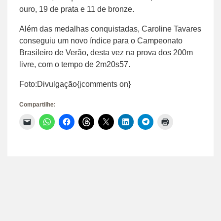
ouro, 19 de prata e 11 de bronze.
Além das medalhas conquistadas, Caroline Tavares
conseguiu um novo índice para o Campeonato
Brasileiro de Verão, desta vez na prova dos 200m
livre, com o tempo de 2m20s57.
Foto:Divulgação{jcomments on}
Compartilhe:
Clique
Clique
Clique
Clique
Clique
Clique
Clique
Clique
para
para
para
para
para
para
para
para
enviar
compartilhar
compartilhar
compartilhar
compartilhar
compartilhar
compartilhar
imprimir(abre
um
no
no
no
no
no
no
em
link
WhatsApp(abre
Facebook(abre
Threads(abre
X(abre
LinkedIn(abre
Telegram(abre
nova
por
em
em
em
em
em
em
janela)
e-
nova
nova
nova
nova
nova
nova
mail
janela)
janela)
janela)
janela)
janela)
janela)
para
um
amigo(abre
em
nova
janela)