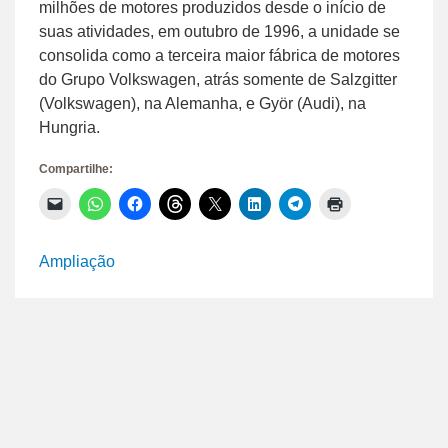
milhões de motores produzidos desde o início de
suas atividades, em outubro de 1996, a unidade se
consolida como a terceira maior fábrica de motores
do Grupo Volkswagen, atrás somente de Salzgitter
(Volkswagen), na Alemanha, e Györ (Audi), na
Hungria.
Compartilhe:
Clique
Clique
Clique
Clique
Clique
Clique
Clique
Clique
para
para
para
para
para
para
para
para
enviar
compartilhar
compartilhar
compartilhar
compartilhar
compartilhar
compartilhar
imprimir(abre
um
no
no
no
no
no
no
em
link
WhatsApp(abre
Facebook(abre
Threads(abre
X(abre
LinkedIn(abre
Telegram(abre
nova
Ampliação
por
em
em
em
em
em
em
janela)
e-
nova
nova
nova
nova
nova
nova
mail
janela)
janela)
janela)
janela)
janela)
janela)
para
um
amigo(abre
em
nova
janela)