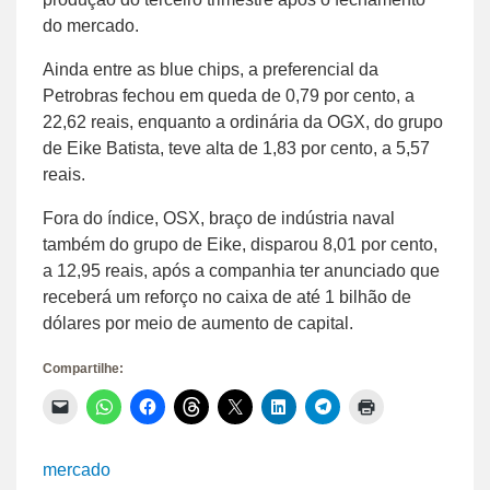
do mercado.
Ainda entre as blue chips, a preferencial da
Petrobras fechou em queda de 0,79 por cento, a
22,62 reais, enquanto a ordinária da OGX, do grupo
de Eike Batista, teve alta de 1,83 por cento, a 5,57
reais.
Fora do índice, OSX, braço de indústria naval
também do grupo de Eike, disparou 8,01 por cento,
a 12,95 reais, após a companhia ter anunciado que
receberá um reforço no caixa de até 1 bilhão de
dólares por meio de aumento de capital.
Compartilhe:
Clique
Clique
Clique
Clique
Clique
Clique
Clique
Clique
para
para
para
para
para
para
para
para
enviar
compartilhar
compartilhar
compartilhar
compartilhar
compartilhar
compartilhar
imprimir(abre
um
no
no
no
no
no
no
em
link
WhatsApp(abre
Facebook(abre
Threads(abre
X(abre
LinkedIn(abre
Telegram(abre
nova
mercado
por
em
em
em
em
em
em
janela)
e-
nova
nova
nova
nova
nova
nova