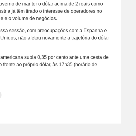
overno de manter o dólar acima de 2 reais como
stria já têm tirado o interesse de operadores no
de e o volume de negócios.
dessa sessão, com preocupações com a Espanha e
 Unidos, não afetou novamente a trajetória do dólar
americana subia 0,35 por cento ante uma cesta de
 frente ao próprio dólar, às 17h35 (horário de
Clique
para
tilhar
imprimir(abre
em
e
am(abre
nova
janela)