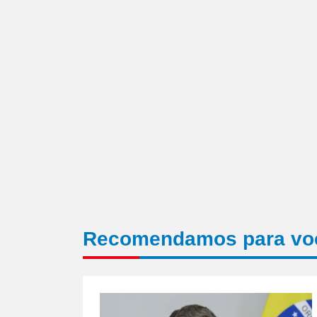
em
nova
janela)
Recomendamos para vo