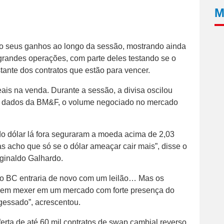
M
o seus ganhos ao longo da sessão, mostrando ainda
 grandes operações, com parte deles testando se o
stante dos contratos que estão para vencer.
eais na venda. Durante a sessão, a divisa oscilou
do dados da BM&F, o volume negociado no mercado
o dólar lá fora seguraram a moeda acima de 2,03
s acho que só se o dólar ameaçar cair mais”, disse o
ginaldo Galhardo.
 o BC entraria de novo com um leilão… Mas os
se em mexer em um mercado com forte presença do
ngessado”, acrescentou.
erta de até 60 mil contratos de swap cambial reverso