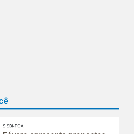
cê
SISBI-POA