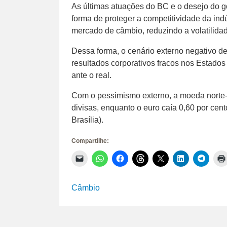
As últimas atuações do BC e o desejo do g
forma de proteger a competitividade da indú
mercado de câmbio, reduzindo a volatilida
Dessa forma, o cenário externo negativo 
resultados corporativos fracos nos Estados
ante o real.
Com o pessimismo externo, a moeda norte-
divisas, enquanto o euro caía 0,60 por cento
Brasília).
Compartilhe:
Clique
Clique
Clique
Clique
Clique
Clique
Clique
para
para
para
para
para
para
para
enviar
compartilhar
compartilhar
compartilhar
compartilhar
compartilhar
compar
um
no
no
no
no
no
no
link
WhatsApp(abre
Facebook(abre
Threads(abre
X(abre
LinkedIn(abr
Telegr
Câmbio
por
em
em
em
em
em
em
e-
nova
nova
nova
nova
nova
nova
mail
janela)
janela)
janela)
janela)
janela)
janela)
para
um
amigo(abre