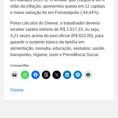
vilão da inflação, apresentou queda em 12 capitais
e maior variação foi em Florianópolis (-44,44%).
Pelos cálculos do Dieese, o trabalhador deveria
receber salário mínimo de R$ 2.617,33, ou seja,
4,21 vezes acima do piso oficial (R$ 622,00), para
garantir o sustento básico da família em
alimentação, moradia, educação, vestuário, saúde,
transportes, higiene, lazer e Previdência Social.
Compartilhe:
Clique
Clique
Clique
Clique
Clique
Clique
Clique
Clique
para
para
para
para
para
para
para
para
enviar
compartilhar
compartilhar
compartilhar
compartilhar
compartilhar
compartilhar
imprimir(abre
um
no
no
no
no
no
no
em
link
WhatsApp(abre
Facebook(abre
Threads(abre
X(abre
LinkedIn(abre
Telegram(abre
nova
Dieese
por
em
em
em
em
em
em
janela)
e-
nova
nova
nova
nova
nova
nova
mail
janela)
janela)
janela)
janela)
janela)
janela)
para
um
amigo(abre
em
nova