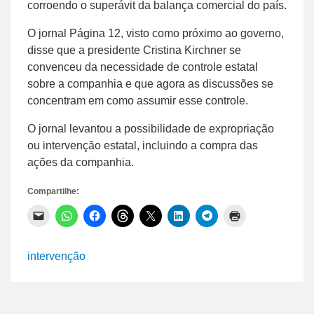
corroendo o superávit da balança comercial do país.
O jornal Página 12, visto como próximo ao governo,
disse que a presidente Cristina Kirchner se
convenceu da necessidade de controle estatal
sobre a companhia e que agora as discussões se
concentram em como assumir esse controle.
O jornal levantou a possibilidade de expropriação
ou intervenção estatal, incluindo a compra das
ações da companhia.
Compartilhe:
Clique
Clique
Clique
Clique
Clique
Clique
Clique
Clique
para
para
para
para
para
para
para
para
enviar
compartilhar
compartilhar
compartilhar
compartilhar
compartilhar
compartilhar
imprimir(abre
um
no
no
no
no
no
no
em
link
WhatsApp(abre
Facebook(abre
Threads(abre
X(abre
LinkedIn(abre
Telegram(abre
nova
intervenção
por
em
em
em
em
em
em
janela)
e-
nova
nova
nova
nova
nova
nova
mail
janela)
janela)
janela)
janela)
janela)
janela)
para
um
amigo(abre
em