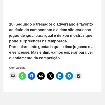
10) Segundo o treinador o adversário é favorito
ao título do campeonato e o time são-carlense
jogou de igual para igual e deixou mostras que
pode surpreender na temporada.
Particularmente gostaria que o time jogasse mal
e vencesse. Mas enfim, vamos esperar para ver
o andamento da competição.
Compartilhe:
Clique
Clique
Clique
Clique
Clique
Clique
Clique
Clique
para
para
para
para
para
para
para
para
enviar
compartilhar
compartilhar
compartilhar
compartilhar
compartilhar
compartilhar
imprimir(abre
um
no
no
no
no
no
no
em
link
WhatsApp(abre
Facebook(abre
Threads(abre
X(abre
LinkedIn(abre
Telegram(abre
nova
por
em
em
em
em
em
em
janela)
e-
nova
nova
nova
nova
nova
nova
mail
janela)
janela)
janela)
janela)
janela)
janela)
para
um