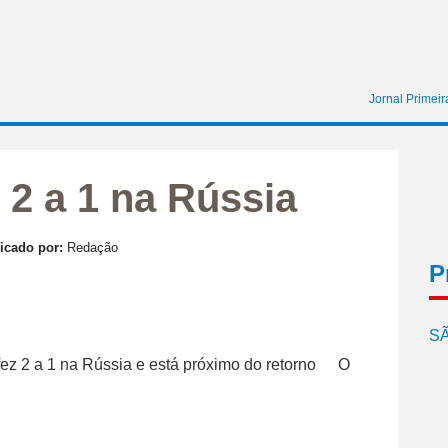
Jornal Primei
z 2 a 1 na Rússia
icado por:
Redação
P
SÃ
O