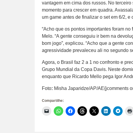
vantagem em cima dos russos. No terceiro 
momento para crescer em quadra. Avassala
um game antes de finalizar o set em 6/2, e 
“Acho que os pontos importantes foram no f
Melo. “A gente conseguiu ir bem na devol
bom jogo”, explicou. “Acho que a gente co
agressividade prevaleceu ali no segundo se
Agora, o Brasil faz 2 a 1 no confronto e pre
Grupo Mundial da Copa Davis. Neste domin
enquanto que Ricardo Mello pega Igor And
Foto
:
Misha Japaridze/AP/AE{jcomments o
Compartilhe:
Clique
Clique
Clique
Clique
Clique
Clique
Clique
para
para
para
para
para
para
para
enviar
compartilhar
compartilhar
compartilhar
compartilhar
compartilhar
compar
um
no
no
no
no
no
no
link
WhatsApp(abre
Facebook(abre
Threads(abre
X(abre
LinkedIn(abr
Telegr
por
em
em
em
em
em
em