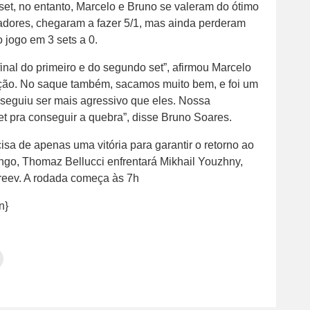
set, no entanto, Marcelo e Bruno se valeram do ótimo
dores, chegaram a fazer 5/1, mas ainda perderam
o jogo em 3 sets a 0.
inal do primeiro e do segundo set”, afirmou Marcelo
ução. No saque também, sacamos muito bem, e foi um
nseguiu ser mais agressivo que eles. Nossa
t pra conseguir a quebra”, disse Bruno Soares.
cisa de apenas uma vitória para garantir o retorno ao
go, Thomaz Bellucci enfrentará Mikhail Youzhny,
reev. A rodada começa às 7h
n}
Clique
para
tilhar
imprimir(abre
em
e
am(abre
nova
janela)