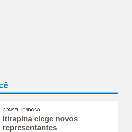
cê
CONSELHO/IDOSO
Itirapina elege novos
representantes