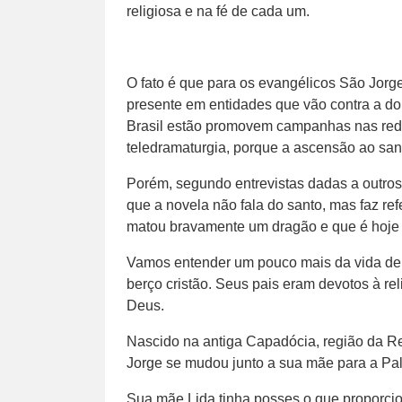
religiosa e na fé de cada um.
O fato é que para os evangélicos São Jo
presente em entidades que vão contra a dou
Brasil estão promovem campanhas nas rede
teledramaturgia, porque a ascensão ao sant
Porém, segundo entrevistas dadas a outro
que a novela não fala do santo, mas faz ref
matou bravamente um dragão e que é hoje 
Vamos entender um pouco mais da vida de 
berço cristão. Seus pais eram devotos à re
Deus.
Nascido na antiga Capadócia, região da Re
Jorge se mudou junto a sua mãe para a Pa
Sua mãe Lida tinha posses o que proporci