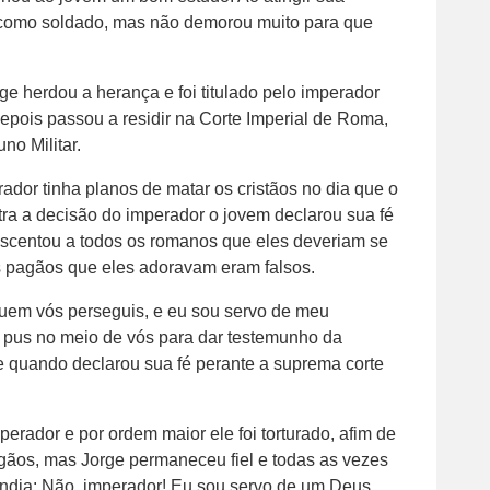
 como soldado, mas não demorou muito para que
e herdou a herança e foi titulado pelo imperador
pois passou a residir na Corte Imperial de Roma,
no Militar.
dor tinha planos de matar os cristãos no dia que o
tra a decisão do imperador o jovem declarou sua fé
escentou a todos os romanos que eles deveriam se
es pagãos que eles adoravam eram falsos.
quem vós perseguis, e eu sou servo de meu
e pus no meio de vós para dar testemunho da
e quando declarou sua fé perante a suprema corte
perador e por ordem maior ele foi torturado, afim de
gãos, mas Jorge permaneceu fiel e todas as vezes
ondia: Não, imperador! Eu sou servo de um Deus