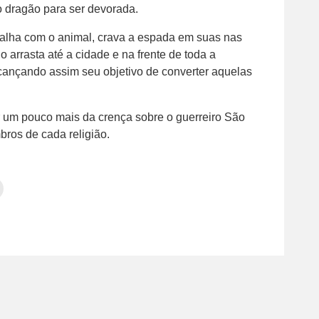
 do dragão para ser devorada.
talha com o animal, crava a espada em suas nas
arrasta até a cidade e na frente de toda a
lcançando assim seu objetivo de converter aquelas
r um pouco mais da crença sobre o guerreiro São
ros de cada religião.
Clique
para
tilhar
imprimir(abre
em
e
am(abre
nova
janela)