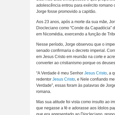
adolescência entrou para exército romano
Jorge fosse promovido a capitão.
Aos 23 anos, após a morte da sua mãe, Jorg
Diocleciano como “Conde da Capadócia” de
em Nicomédia, exercendo a função de Tribu
Nesse período, Jorge observou que o impera
senado confirmaria o decreto imperial. Con
em Jesus Cristo em reunião na corte e acr
converter ao cristianismo porque os deus
“A Verdade é meu Senhor
Jesus Cristo
, a 
redentor
Jesus Cristo
, e Nele confiando m
Verdade”, essas foram às palavras de Jorg
romana.
Mas sua atitude foi vista como insulto ao im
que negasse a fé e adorasse aos ídolos pa
que era apresentado ao Diocleciano, resp