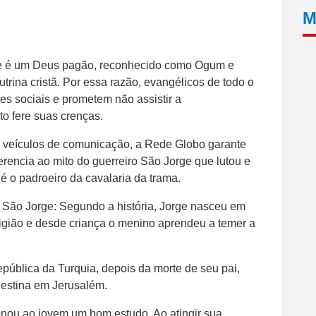
M
rge é um Deus pagão, reconhecido como Ogum e
trina cristã. Por essa razão, evangélicos de todo o
s sociais e prometem não assistir a
o fere suas crenças.
s veículos de comunicação, a Rede Globo garante
erencia ao mito do guerreiro São Jorge que lutou e
é o padroeiro da cavalaria da trama.
São Jorge: Segundo a história, Jorge nasceu em
ligião e desde criança o menino aprendeu a temer a
pública da Turquia, depois da morte de seu pai,
lestina em Jerusalém.
onou ao jovem um bom estudo. Ao atingir sua