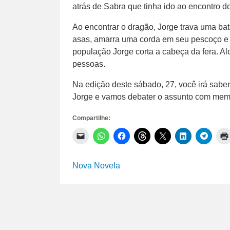
atrás de Sabra que tinha ido ao encontro
Ao encontrar o dragão, Jorge trava uma ba
asas, amarra uma corda em seu pescoço e o 
população Jorge corta a cabeça da fera. A
pessoas.
Na edição deste sábado, 27, você irá sabe
Jorge e vamos debater o assunto com memb
Compartilhe:
Clique
Clique
Clique
Clique
Clique
Clique
Clique
para
para
para
para
para
para
para
enviar
compartilhar
compartilhar
compartilhar
compartilhar
compartilhar
compar
um
no
no
no
no
no
no
link
WhatsApp(abre
Facebook(abre
Threads(abre
X(abre
LinkedIn(abr
Telegr
Nova Novela
por
em
em
em
em
em
em
e-
nova
nova
nova
nova
nova
nova
mail
janela)
janela)
janela)
janela)
janela)
janela)
para
um
amigo(abre
em
nova
janela)