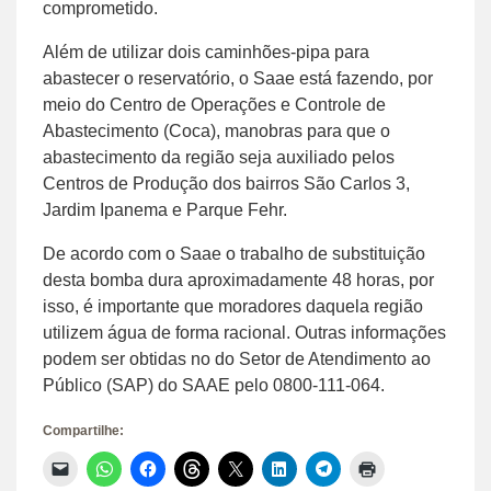
comprometido.
Além de utilizar dois caminhões-pipa para
abastecer o reservatório, o Saae está fazendo, por
meio do Centro de Operações e Controle de
Abastecimento (Coca), manobras para que o
abastecimento da região seja auxiliado pelos
Centros de Produção dos bairros São Carlos 3,
Jardim Ipanema e Parque Fehr.
De acordo com o Saae o trabalho de substituição
desta bomba dura aproximadamente 48 horas, por
isso, é importante que moradores daquela região
utilizem água de forma racional. Outras informações
podem ser obtidas no do Setor de Atendimento ao
Público (SAP) do SAAE pelo 0800-111-064.
Compartilhe:
Clique
Clique
Clique
Clique
Clique
Clique
Clique
Clique
para
para
para
para
para
para
para
para