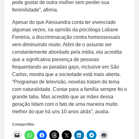
pode gostar de outra mulher sem perder sua
feminilidade”, afirma.
Apesar do que Alessandra conta ter vivenciado
algumas vezes, na opinião da psicóloga Lidiane
Ferreira, a discriminacação contra homossexuais
vem diminuindo muito. Além de o assunto ser
constantemente abordado pela mídia, ela acredita
que a signifcativa presença de pessoas
frequentando as paradas gays, inclusive em São
Carlos, mostra que a sociedade está mais aberta.
“Programas de televisão, novelas tratam do tema
com naturalidade. Contar para a família sempre foi o
grande tabu. Mas acredito que as mães dessa
geração lidam com o fato de uma maneira muito
melhor do que há uns 10 anos atrás”, avalia.
Compartilhe:
Clique
Clique
Clique
Clique
Clique
Clique
Clique
Clique
para
para
para
para
para
para
para
para