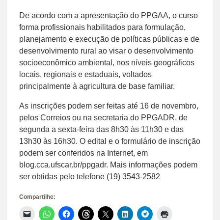
De acordo com a apresentação do PPGAA, o curso
forma profissionais habilitados para formulação,
planejamento e execução de políticas públicas e de
desenvolvimento rural ao visar o desenvolvimento
socioeconômico ambiental, nos níveis geográficos
locais, regionais e estaduais, voltados
principalmente à agricultura de base familiar.
As inscrições podem ser feitas até 16 de novembro,
pelos Correios ou na secretaria do PPGADR, de
segunda a sexta-feira das 8h30 às 11h30 e das
13h30 às 16h30. O edital e o formulário de inscrição
podem ser conferidos na Internet, em
blog.cca.ufscar.br/ppgadr. Mais informações podem
ser obtidas pelo telefone (19) 3543-2582
Compartilhe:
Clique
Clique
Clique
Clique
Clique
Clique
Clique
Clique
para
para
para
para
para
para
para
para