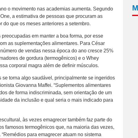
M
o ano o movimento nas academias aumenta. Segundo
o One, a estimativa de pessoas que procuram as
 do que os meses anteriores a setembro.
 preocupadas em manter a boa forma, por esse
 com as suplementações alimentares. Para César
o número de vendas nessa época do ano cresce 25%
imadores de gordura (termogênicos) e o Whey
assa corporal magra além de definir músculos.
e torna algo saudável, principalmente se ingeridos
cionista Giovanna Maffei. “Suplementos alimentares
dos de forma indiscriminada, sem orientação de um
sidade da inclusão e qual seria o mais indicado para
escultural, às vezes emagrecer também faz parte do
os famosos termogênicos que, na maioria das vezes,
l. “Remédios para emagrecer atuam no sistema