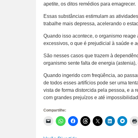
apetite, os ditos remédios para emagrecer.
Essas substâncias estimulam as atividades
trabalhe mais depressa, acelerando o estad
Quando isso acontece, o organismo reage 
excessivos, o que é prejudicial à saúde e 
São nesses casos que trazem à dependênci
organismo sente falta de energia (astenia)
Quando ingerido com freqüência, ao passa
de todos esses artifícios pode ser uma tent
vista de forma distorcida pela pessoa, e a
com grandes prejuízos e até impossibilidad
Compartilhe:
Clique
Clique
Clique
Clique
Clique
Clique
Clique
para
para
para
para
para
para
para
enviar
compartilhar
compartilhar
compartilhar
compartilhar
compartilhar
compar
um
no
no
no
no
no
no
link
WhatsApp(abre
Facebook(abre
Threads(abre
X(abre
LinkedIn(abr
Telegr