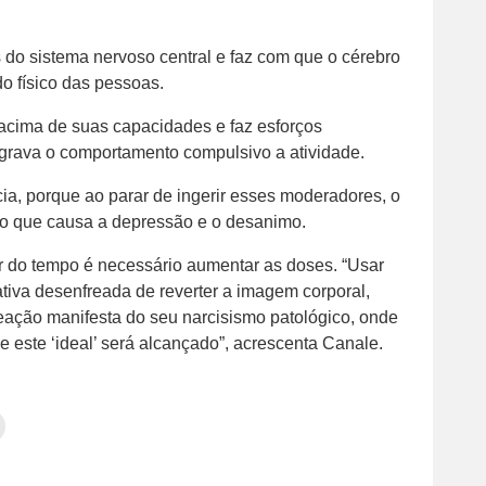
 do sistema nervoso central e faz com que o cérebro
o físico das pessoas.
acima de suas capacidades e faz esforços
agrava o comportamento compulsivo a atividade.
a, porque ao parar de ingerir esses moderadores, o
, o que causa a depressão e o desanimo.
r do tempo é necessário aumentar as doses. “Usar
ativa desenfreada de reverter a imagem corporal,
 reação manifesta do seu narcisismo patológico, onde
e este ‘ideal’ será alcançado”, acrescenta Canale.
Clique
para
tilhar
imprimir(abre
em
e
am(abre
nova