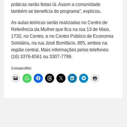
práticas serão feitas lá. Assim a comunidade
também se beneficia do programa”, explicou.
As aulas teóricas serão realizadas no Centro de
Referência da Mulher que fica na rua 13 de Maio,
1732, no Centro, e no Centro Público de Economia
Solidária, na rua José Bonifácio, 885, ambos na
região central. Mais informações pelos telefones:
(16) 3376-6561 ou 3307-7799.
Compartilhe:
Clique
Clique
Clique
Clique
Clique
Clique
Clique
Clique
para
para
para
para
para
para
para
para
enviar
compartilhar
compartilhar
compartilhar
compartilhar
compartilhar
compartilhar
imprimir(abre
um
no
no
no
no
no
no
em
link
WhatsApp(abre
Facebook(abre
Threads(abre
X(abre
LinkedIn(abre
Telegram(abre
nova
por
em
em
em
em
em
em
janela)
e-
nova
nova
nova
nova
nova
nova
mail
janela)
janela)
janela)
janela)
janela)
janela)
para
um
amigo(abre
em
nova
janela)