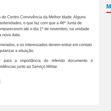
M
s do Centro Convivência da Melhor Idade. Alguns
lenidades, o que faz com que a 46ª Junta de
 comparecerem até o dia 1º de novembro, na unidade
a nova data.
nerados, e os interessados devem entrar em contato
ularizar a situação.
r para a importância do referido documento e
dências junto ao Serviço Militar.
Clique
para
tilhar
imprimir(abre
em
e
am(abre
nova
janela)