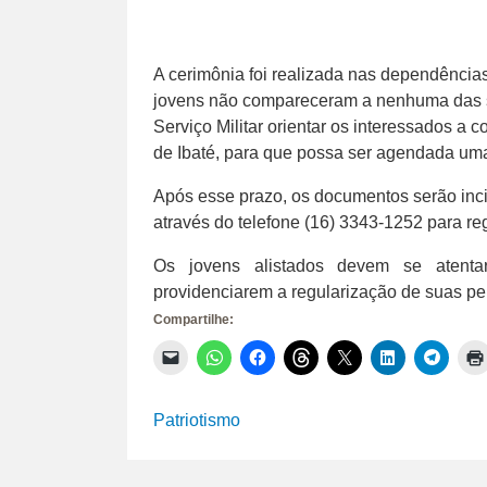
A cerimônia foi realizada nas dependência
jovens não compareceram a nenhuma das so
Serviço Militar orientar os interessados a
de Ibaté, para que possa ser agendada um
Após esse prazo, os documentos serão inci
através do telefone (16) 3343-1252 para reg
Os jovens alistados devem se atenta
providenciarem a regularização de suas pen
Compartilhe:
Clique
Clique
Clique
Clique
Clique
Clique
Clique
para
para
para
para
para
para
para
enviar
compartilhar
compartilhar
compartilhar
compartilhar
compartilhar
compar
um
no
no
no
no
no
no
link
WhatsApp(abre
Facebook(abre
Threads(abre
X(abre
LinkedIn(abr
Telegr
Patriotismo
por
em
em
em
em
em
em
e-
nova
nova
nova
nova
nova
nova
mail
janela)
janela)
janela)
janela)
janela)
janela)
para
um