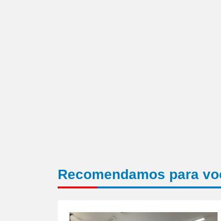
amigo(abre
em
nova
janela)
Recomendamos para vo