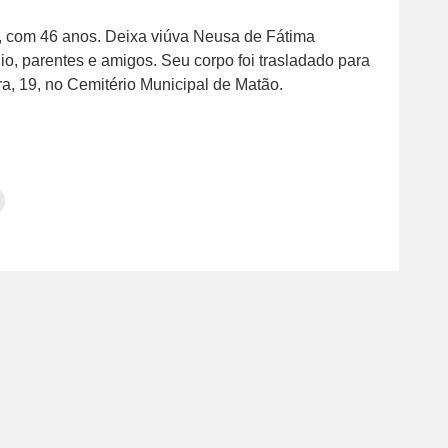
to, com 46 anos. Deixa viúva Neusa de Fátima
io, parentes e amigos. Seu corpo foi trasladado para
a, 19, no Cemitério Municipal de Matão.
Clique
para
tilhar
imprimir(abre
em
e
am(abre
nova
janela)