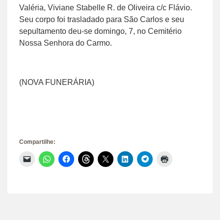
Valéria, Viviane Stabelle R. de Oliveira c/c Flávio.
Seu corpo foi trasladado para São Carlos e seu
sepultamento deu-se domingo, 7, no Cemitério
Nossa Senhora do Carmo.
(NOVA FUNERÁRIA)
Compartilhe:
Clique
Clique
Clique
Clique
Clique
Clique
Clique
Clique
para
para
para
para
para
para
para
para
enviar
compartilhar
compartilhar
compartilhar
compartilhar
compartilhar
compartilhar
imprimir(abre
um
no
no
no
no
no
no
em
link
WhatsApp(abre
Facebook(abre
Threads(abre
X(abre
LinkedIn(abre
Telegram(abre
nova
por
em
em
em
em
em
em
janela)
e-
nova
nova
nova
nova
nova
nova
mail
janela)
janela)
janela)
janela)
janela)
janela)
para
um