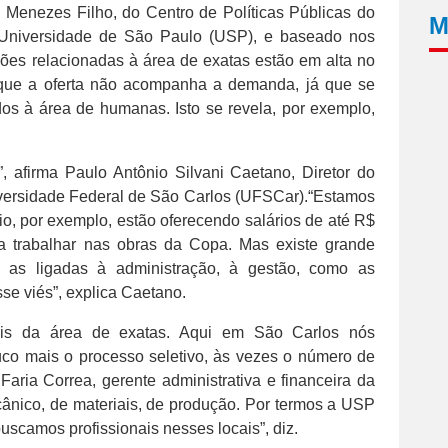
 Menezes Filho, do Centro de Políticas Públicas do
M
e Universidade de São Paulo (USP), e baseado nos
ões relacionadas à área de exatas estão em alta no
 que a oferta não acompanha a demanda, já que se
dos à área de humanas. Isto se revela, por exemplo,
, afirma Paulo Antônio Silvani Caetano, Diretor do
versidade Federal de São Carlos (UFSCar).“Estamos
, por exemplo, estão oferecendo salários de até R$
ra trabalhar nas obras da Copa. Mas existe grande
l as ligadas à administração, à gestão, como as
e viés”, explica Caetano.
onais da área de exatas. Aqui em São Carlos nós
o mais o processo seletivo, às vezes o número de
Faria Correa, gerente administrativa e financeira da
nico, de materiais, de produção. Por termos a USP
uscamos profissionais nesses locais”, diz.