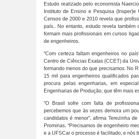
Estudo realizado pelo economista Naercio
Instituto de Ensino e Pesquisa (Insper)
Censos de 2000 e 2010 revela que profiss
país.. No entanto, estudo revela também
formam mais profissionais em cursos liga
de engenheiros.
“Com certeza faltam engenheiros no país”
Centro de Ciências Exatas (CCET) da Uni
formando menos do que precisamos. No Rio
15 mil para engenheiros qualificados pa
procura pelas engenharias, em especia
Engenharias de Produção, que têm mais ess
“O Brasil sofre com falta de profissi
percebemos que às vezes demora um pouc
candidatos é menor”, afirma Terezinha de 
Prominas. “Precisamos de engenheiro mecâ
e a UFSCar o processo é facilitado, e nós b