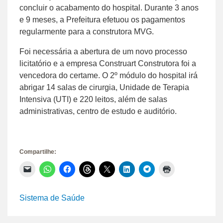
concluir o acabamento do hospital. Durante 3 anos
e 9 meses, a Prefeitura efetuou os pagamentos
regularmente para a construtora MVG.
Foi necessária a abertura de um novo processo
licitatório e a empresa Construart Construtora foi a
vencedora do certame. O 2º módulo do hospital irá
abrigar 14 salas de cirurgia, Unidade de Terapia
Intensiva (UTI) e 220 leitos, além de salas
administrativas, centro de estudo e auditório.
Compartilhe:
Clique
Clique
Clique
Clique
Clique
Clique
Clique
Clique
para
para
para
para
para
para
para
para
enviar
compartilhar
compartilhar
compartilhar
compartilhar
compartilhar
compartilhar
imprimir(abre
um
no
no
no
no
no
no
em
link
WhatsApp(abre
Facebook(abre
Threads(abre
X(abre
LinkedIn(abre
Telegram(abre
nova
Sistema de Saúde
por
em
em
em
em
em
em
janela)
e-
nova
nova
nova
nova
nova
nova
mail
janela)
janela)
janela)
janela)
janela)
janela)
para