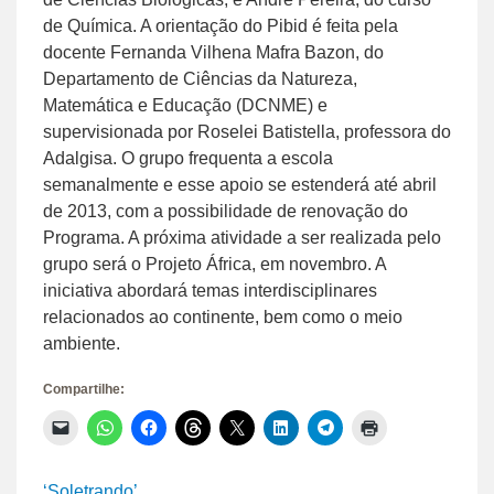
de Química. A orientação do Pibid é feita pela
docente Fernanda Vilhena Mafra Bazon, do
Departamento de Ciências da Natureza,
Matemática e Educação (DCNME) e
supervisionada por Roselei Batistella, professora do
Adalgisa. O grupo frequenta a escola
semanalmente e esse apoio se estenderá até abril
de 2013, com a possibilidade de renovação do
Programa. A próxima atividade a ser realizada pelo
grupo será o Projeto África, em novembro. A
iniciativa abordará temas interdisciplinares
relacionados ao continente, bem como o meio
ambiente.
Compartilhe:
Clique
Clique
Clique
Clique
Clique
Clique
Clique
Clique
para
para
para
para
para
para
para
para
enviar
compartilhar
compartilhar
compartilhar
compartilhar
compartilhar
compartilhar
imprimir(abre
um
no
no
no
no
no
no
em
link
WhatsApp(abre
Facebook(abre
Threads(abre
X(abre
LinkedIn(abre
Telegram(abre
nova
‘Soletrando’