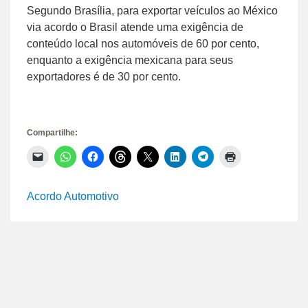
Segundo Brasília, para exportar veículos ao México
via acordo o Brasil atende uma exigência de
conteúdo local nos automóveis de 60 por cento,
enquanto a exigência mexicana para seus
exportadores é de 30 por cento.
Compartilhe:
Clique
Clique
Clique
Clique
Clique
Clique
Clique
Clique
para
para
para
para
para
para
para
para
enviar
compartilhar
compartilhar
compartilhar
compartilhar
compartilhar
compartilhar
imprimir(abre
um
no
no
no
no
no
no
em
link
WhatsApp(abre
Facebook(abre
Threads(abre
X(abre
LinkedIn(abre
Telegram(abre
nova
Acordo Automotivo
por
em
em
em
em
em
em
janela)
e-
nova
nova
nova
nova
nova
nova
mail
janela)
janela)
janela)
janela)
janela)
janela)
para
um
amigo(abre
em
nova
janela)