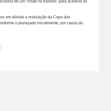
ecisava de um “chute no traseiro” para acelerar as
locou em dúvida a realização da Copa das
nforme o planejado inicialmente, por causa do
Clique
para
tilhar
imprimir(abre
em
e
am(abre
nova
janela)