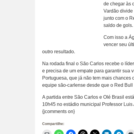
de chegar às q
Vardão divide
junto com o R
saldo de gols.
Com isso a Ág
vencer seu úl
outro resultado.
Na rodada final o São Carlos recebe o líde
e precisa de um empate para garantir sua v
Portuguesa, que já não tem mais chances de
equipe são-carlense desde que o Red Bull 
A partida entre São Carlos e Olé Brasil est
10h45 no estádio municipal Professor Luis A
{jcomments on}
Compartilhe:
Clique
Clique
Clique
Clique
Clique
Clique
Clique