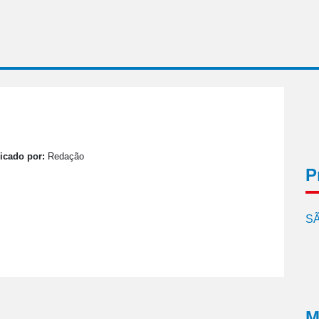
icado por:
Redação
P
SÃ
M